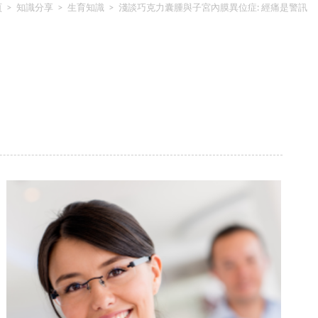
頁
>
知識分享
>
生育知識
>
淺談巧克力囊腫與子宮內膜異位症: 經痛是警訊