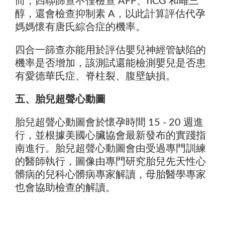
而，四聯篩查不僅檢查 AFP、hCG 和雌三
醇，還會檢查抑制素 A，以此計算評估代孕
媽媽懷有唐氏綜合症的機率。
四合一篩查亦能用於評估嬰兒神經管缺陷的
機率是否增加，該測試還能檢測嬰兒是否患
有愛德華氏症、脊柱裂、腹壁缺損。
五、胎兒超聲心動圖
胎兒超聲心動圖會於懷孕時間 15 - 20 週進
行，並根據美國心臟協會最新發布的實踐指
南進行。胎兒超聲心動圖會由受過專門訓練
的醫師執行，圖像由專門研究胎兒先天性心
髒病的兒科心髒病專家解讀，母胎醫學專家
也會協助檢查的解讀。