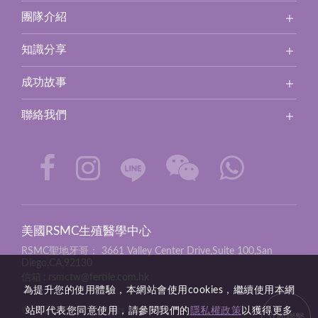
團隊介紹
知識分享
成功故事
聯絡我們
美國RSMC生殖醫學中心
RSMC聖地牙哥：
3661 Valley Center Drive,Suite 100,San
Diego,CA,92130
信箱
rsmctw@fertile.com.hk
為提升您的使用體驗，本網站會使用cookies，繼續使用本網
站即代表您同意使用，請參閱我們的
隱私權政策
以獲得更多
© 2026 RSMC all rights reserved.
立即聯繫