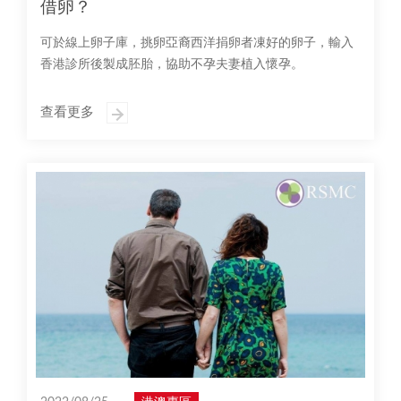
借卵？
可於線上卵子庫，挑卵亞裔西洋捐卵者凍好的卵子，輸入
香港診所後製成胚胎，協助不孕夫妻植入懷孕。
查看更多