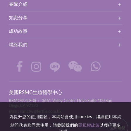
團隊介紹
知識分享
成功故事
聯絡我們
美國RSMC生殖醫學中心
RSMC聖地牙哥：
3661 Valley Center Drive,Suite 100,San
Diego,CA,92130
信箱
rsmctw@fertile.com.hk
為提升您的使用體驗，本網站會使用cookies，繼續使用本網
© 2026 RSMC all rights reserved.
站即代表您同意使用，請參閱我們的
隱私權政策
以獲得更多
立即聯繫