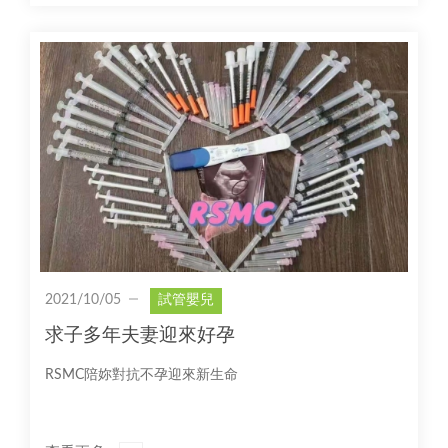
2021/10/05
試管嬰兒
求子多年夫妻迎來好孕
RSMC陪妳對抗不孕迎來新生命