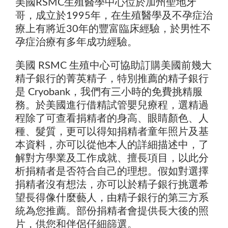
美國RSMC生殖醫學中心位於加州聖地牙
哥，成立於1995年，在生殖醫學及不孕症治
療上有將近30年的豐富臨床經驗，於男性不
孕症治療有多年成功經驗。
美國 RSMC 生殖中心可協助訂購美國前幾大
精子銀行的菁英精子，特別推薦的精子銀行
是 Cryobank，我們有三小時的免費挑精服
務。於美國進行借精試管嬰兒療程，選精過
程除了可查看捐精者的身高、眼睛顏色、人
種、髮質，更可以得知捐精者童年照片及基
本資料，亦可以從他本人的詳細描述中，了
解對方學業及工作成就、擅長項目，以此分
析捐精者是否符合自己的理想。假如對選擇
捐精者沒有想法，亦可以於精子銀行挑選希
望長得像什麼藝人，由精子銀行的第三方系
統為您推薦。部份捐精者會提供長大後的照
片，供您和伴侶仔細篩選。