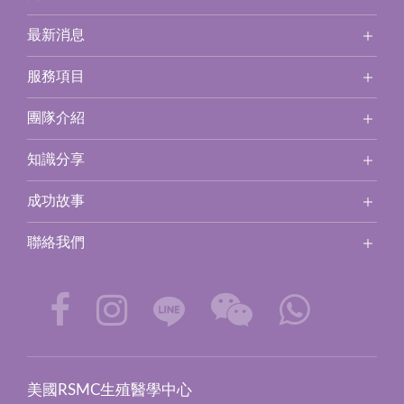
最新消息
服務項目
團隊介紹
知識分享
成功故事
聯絡我們
美國RSMC生殖醫學中心