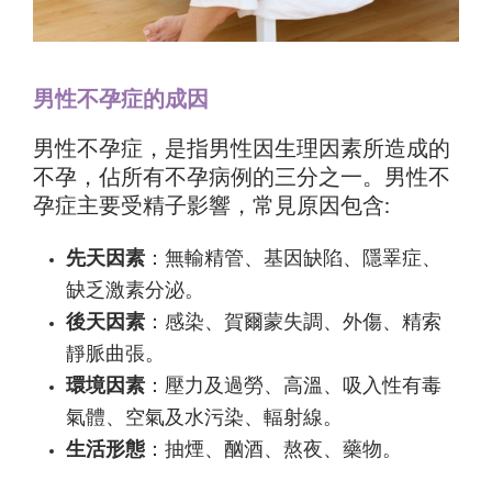
男性不孕症的成因
男性不孕症，是指男性因生理因素所造成的
不孕，佔所有不孕病例的三分之一。男性不
孕症主要受精子影響，常見原因包含:
先天因素
：無輸精管、基因缺陷、隱睪症、
缺乏激素分泌。
後天因素
：感染、賀爾蒙失調、外傷、精索
靜脈曲張。
環境因素
：壓力及過勞、高溫、吸入性有毒
氣體、空氣及水污染、輻射線。
生活形態
：抽煙、酗酒、熬夜、藥物。