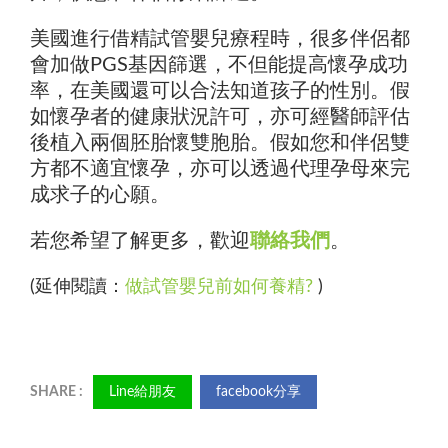
美國進行借精試管嬰兒療程時，很多伴侶都
會加做PGS基因篩選，不但能提高懷孕成功
率，在美國還可以合法知道孩子的性別。假
如懷孕者的健康狀況許可，亦可經醫師評估
後植入兩個胚胎懷雙胞胎。假如您和伴侶雙
方都不適宜懷孕，亦可以透過代理孕母來完
成求子的心願。
若您希望了解更多，歡迎
聯絡我們
。
(延伸閱讀：
做試管嬰兒前如何養精?
)
Line給朋友
facebook分享