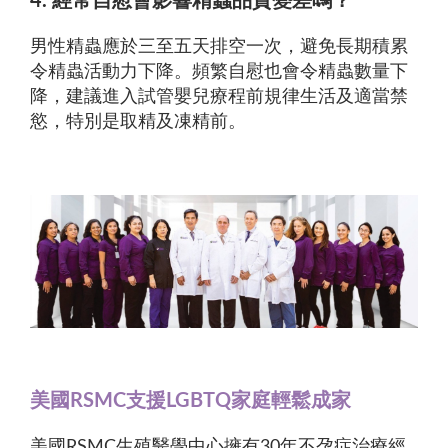
4. 經常自慰會影響精蟲品質變差嗎？
男性精蟲應於三至五天排空一次，避免長期積累
令精蟲活動力下降。頻繁自慰也會令精蟲數量下
降，建議進入試管嬰兒療程前規律生活及適當禁
慾，特別是取精及凍精前。
美國RSMC支援LGBTQ家庭輕鬆成家
美國RSMC生殖醫學中心擁有30年不孕症治療經