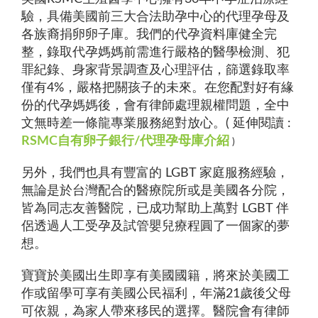
驗，具備美國前三大合法助孕中心的代理孕母及
各族裔捐卵卵子庫。我們的代孕資料庫健全完
整，錄取代孕媽媽前需進行嚴格的醫學檢測、犯
罪紀錄、身家背景調查及心理評估，篩選錄取率
僅有4%，嚴格把關孩子的未來。在您配對好有緣
份的代孕媽媽後，會有律師處理親權問題，全中
文無時差一條龍專業服務絕對放心。(
延伸閱讀 :
RSMC自有卵子銀行/代理孕母庫介紹
)
另外，我們也具有豐富的 LGBT 家庭服務經驗，
無論是於台灣配合的醫療院所或是美國各分院，
皆為同志友善醫院，已成功幫助上萬對 LGBT 伴
侶透過人工受孕及試管嬰兒療程圓了一個家的夢
想。
寶寶於美國出生即享有美國國籍，將來於美國工
作或留學可享有美國公民福利，年滿21歲後父母
可依親，為家人帶來移民的選擇。醫院會有律師