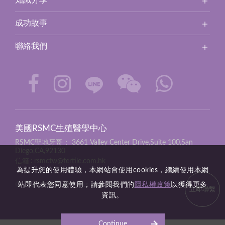
知識分享
成功故事
聯絡我們
美國RSMC生殖醫學中心
RSMC聖地牙哥：
3661 Valley Center Drive,Suite 100,San
Diego,CA,92130
信箱
rsmctw@fertile.com.hk
為提升您的使用體驗，本網站會使用cookies，繼續使用本網
站即代表您同意使用，請參閱我們的
隱私權政策
以獲得更多
© 2026 RSMC all rights reserved.
立即聯繫
資訊。
Continue