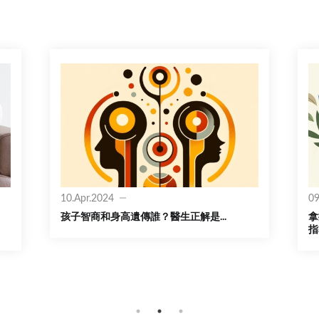
10.Apr.2024
09
孩子智商和身高遺傳誰？醫生正解是...
拿
指