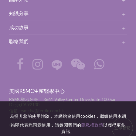
知識分享
成功故事
聯絡我們
美國RSMC生殖醫學中心
RSMC聖地牙哥：
3661 Valley Center Drive,Suite 100,San
Diego,CA,92130
信箱
rsmctw@fertile.com.hk
為提升您的使用體驗，本網站會使用cookies，繼續使用本網
站即代表您同意使用，請參閱我們的
隱私權政策
以獲得更多
© 2026 RSMC all rights reserved.
立即聯繫
資訊。