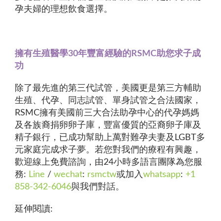
孕夫婦的理想飲食選擇。
擁有生殖醫學30年豐富經驗的RSMC助您求子成
功
除了最先進的第三代試管，美國更是第三方輔助
生殖、代孕、同志試管、單身試管之合法國家，
RSMC擁有美國前三大合法助孕中心的代孕媽媽
及各族裔捐卵卵子庫，豐富優質的亞裔卵子庫及
精子銀行，已成功幫助上萬對難孕夫妻及LGBT多
元家庭完成求子夢。若您對我們的療程有興趣，
歡迎線上免費諮詢，由24小時多語言團隊為您服
務:
Line
/
wechat
:
rsmctw
或加入
whatsapp
:
+1
858-342-6046
與我們對話。
延伸閱讀: