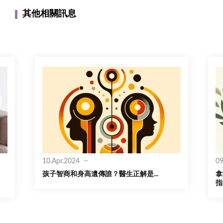
其他相關訊息
10.Apr.2024
09
孩子智商和身高遺傳誰？醫生正解是...
拿
指