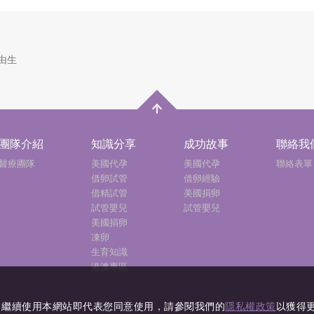
由生
團隊介紹
知識分享
成功故事
聯絡我
醫療團隊
美國代孕
美國代孕
聯絡表單
借卵試管
借卵經驗
借精試管
美國捐卵
試管嬰兒
試管嬰兒
美國捐卵
凍卵
生育知識
港澳專區
es，繼續使用本網站即代表您同意使用，請參閱我們的
隱私權政策
以獲得