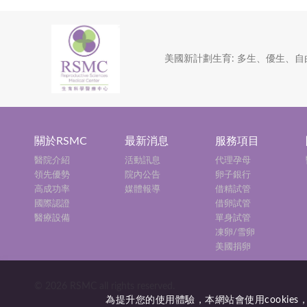
美國新計劃生育: 多生、優生、自
關於RSMC
最新消息
服務項目
醫院介紹
活動訊息
代理孕母
領先優勢
院內公告
卵子銀行
高成功率
媒體報導
借精試管
國際認證
借卵試管
醫療設備
單身試管
凍卵/雪卵
美國捐卵
© 2026 RSMC all rights reserved.
為提升您的使用體驗，本網站會使用cooki