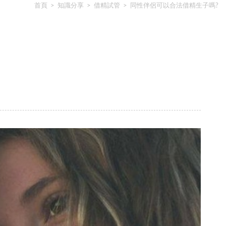
首頁
>
知識分享
>
借精試管
>
同性伴侶可以合法借精生子嗎?