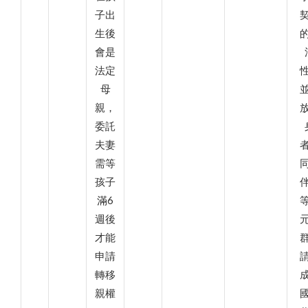
子出
生後
會是
法定
母
親，
委託
夫妻
需等
孩子
滿6
週後
才能
申請
轉移
親權