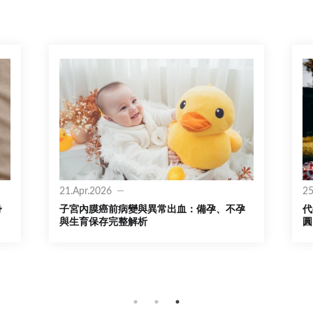
21.Apr.2026
25
身
子宮內膜癌前病變與異常出血：備孕、不孕
代
與生育保存完整解析
圓