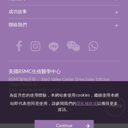
成功故事
聯絡我們
美國RSMC生殖醫學中心
RSMC聖地牙哥：
3661 Valley Center Drive,Suite 100,San
Diego,CA,92130
信箱
rsmctw@fertile.com.hk
為提升您的使用體驗，本網站會使用cookies，繼續使用本網
站即代表您同意使用，請參閱我們的
隱私權政策
以獲得更多
© 2026 RSMC all rights reserved.
立即聯繫
資訊。
Continue