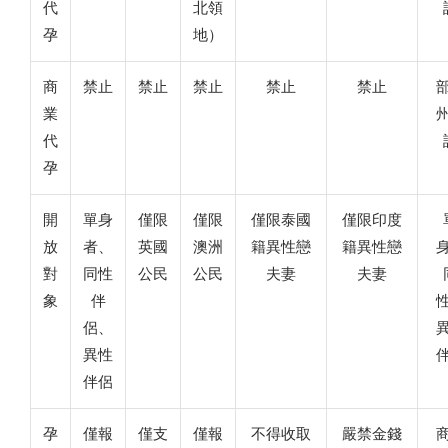
代
北領
孕
地）
商
禁止
禁止
禁止
禁止
禁止
業
代
孕
開
單身
僅限
僅限
僅限泰國
僅限印度
放
者、
英國
澳洲
籍異性戀
籍異性戀
對
同性
公民
公民
夫妻
夫妻
象
伴
侶、
異性
伴侶
孕
僅報
僅支
僅報
不得收取
嚴禁金錢