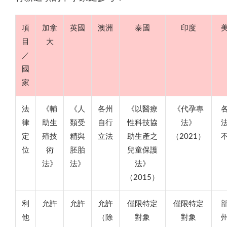
項
加拿
英國
澳洲
泰國
印度
目
大
／
國
家
法
《輔
《人
各州
《以醫療
《代孕專
律
助生
類受
自行
性科技協
法》
定
殖技
精與
立法
助生產之
（2021）
位
術
胚胎
兒童保護
法》
法》
法》
（2015）
利
允許
允許
允許
僅限特定
僅限特定
他
（除
對象
對象