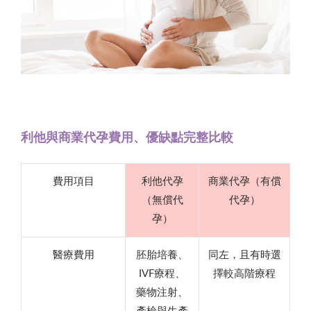
利他與商業代孕費用、優缺點完整比較
費用項目
利他代孕
商業代孕（有償
（無償代
代孕）
孕）
醫療費用
胚胎培養、
同左，且有時選
IVF療程、
擇較高階療程
藥物注射、