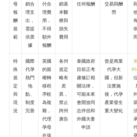
母
銷合
付合
銷基
任何報酬
交易與酬
報
理支
理費
本醫
勞
酬
出，
用，
療與
規
需提
不得
損失
範
供票
額外
費用
據
報酬
特
國際
英國
各州
泰國政府
曾是商業
殊
代孕
的親
規定
目前正考
代孕大
R
規
熱門
權轉
略有
慮修訂相
國，但新
定
地
移程
差
關法律，
法實施
與
點、
序較
異，
可能未來
後，代孕
現
制度
為複
禁止
會開放同
產業發生
況
完善
雜，
跨州
志伴侶和
重大變化
代理
廣告
外國夫妻
孕母
申請
在孩