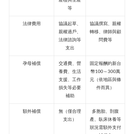
產檢與生產
等
法律費用
協議起草、
協議撰寫、親權
親權過戶、
轉移、律師與顧
法律諮詢等
問費等
支出
孕母補償
交通費、營
固定報酬約新台
養費、生活
幣100～300萬
支援、工作
元（依地區與條
損失等必要
件而異）
補助
額外補償
無（僅合理
多胞胎、剖腹
支出）
產、臥床休養等
狀況需額外支付