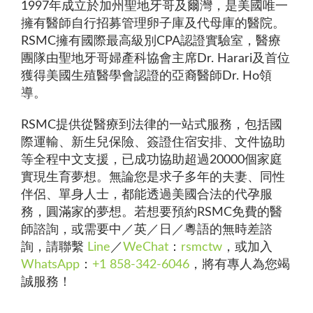
1997年成立於加州聖地牙哥及爾灣，是美國唯一
擁有醫師自行招募管理卵子庫及代母庫的醫院。
RSMC擁有國際最高級別CPA認證實驗室，醫療
團隊由聖地牙哥婦產科協會主席Dr. Harari及首位
獲得美國生殖醫學會認證的亞裔醫師Dr. Ho領
導。
RSMC提供從醫療到法律的一站式服務，包括國
際運輸、新生兒保險、簽證住宿安排、文件協助
等全程中文支援，已成功協助超過20000個家庭
實現生育夢想。無論您是求子多年的夫妻、同性
伴侶、單身人士，都能透過美國合法的代孕服
務，圓滿家的夢想。若想要預約RSMC免費的醫
師諮詢，或需要中／英／日／粵語的無時差諮
詢，請聯繫
Line
／
WeChat
：
rsmctw
，或加入
WhatsApp
：
+1 858-342-6046
，將有專人為您竭
誠服務！