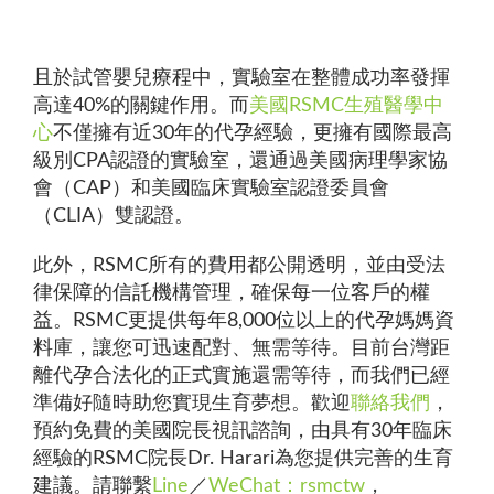
且於試管嬰兒療程中，實驗室在整體成功率發揮
高達40%的關鍵作用。而
美國RSMC生殖醫學中
心
不僅擁有近30年的代孕經驗，更擁有國際最高
級別CPA認證的實驗室，還通過美國病理學家協
會（CAP）和美國臨床實驗室認證委員會
（CLIA）雙認證。
此外，RSMC所有的費用都公開透明，並由受法
律保障的信託機構管理，確保每一位客戶的權
益。RSMC更提供每年8,000位以上的代孕媽媽資
料庫，讓您可迅速配對、無需等待。目前台灣距
離代孕合法化的正式實施還需等待，而我們已經
準備好隨時助您實現生育夢想。歡迎
聯絡我們
，
預約免費的美國院長視訊諮詢，由具有30年臨床
經驗的RSMC院長Dr. Harari為您提供完善的生育
建議。請聯繫
Line
／
WeChat：rsmctw
，