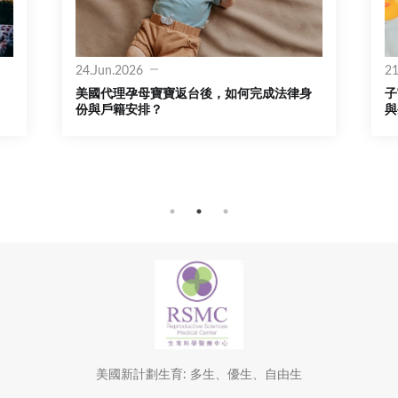
21.Apr.2026
2
身
子宮內膜癌前病變與異常出血：備孕、不孕
與生育保存完整解析
美國新計劃生育: 多生、優生、自由生