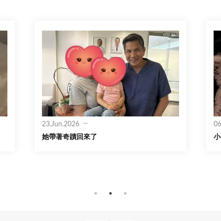
23.Jun.2026
06
她帶著奇蹟回來了
小