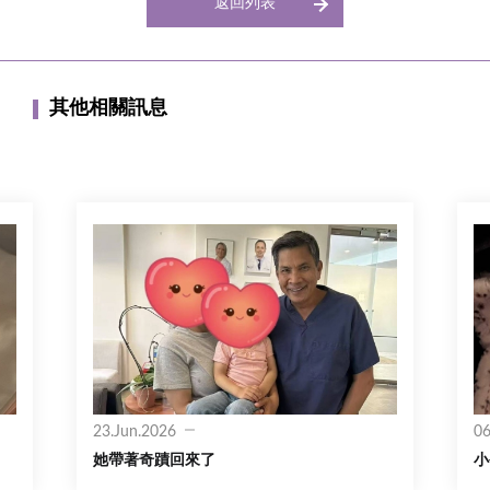
返回列表
其他相關訊息
23.Jun.2026
06
她帶著奇蹟回來了
小