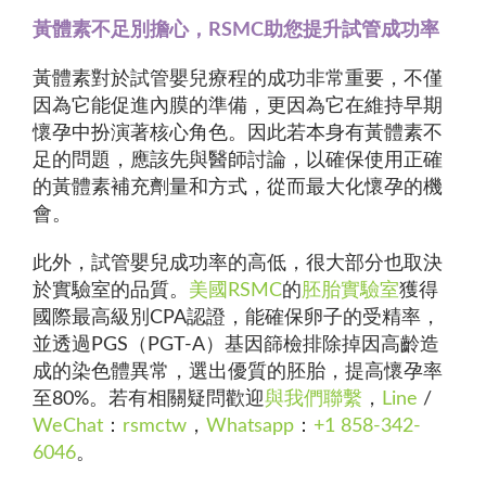
黃體素不足別擔心，RSMC助您提升試管成功率
黃體素對於試管嬰兒療程的成功非常重要，不僅
因為它能促進內膜的準備，更因為它在維持早期
懷孕中扮演著核心角色。因此若本身有黃體素不
足的問題，應該先與醫師討論，以確保使用正確
的黃體素補充劑量和方式，從而最大化懷孕的機
會。
此外，試管嬰兒成功率的高低，很大部分也取決
於實驗室的品質。
美國RSMC
的
胚胎實驗室
獲得
國際最高級別CPA認證，能確保卵子的受精率，
並透過PGS（PGT-A）基因篩檢排除掉因高齡造
成的染色體異常，選出優質的胚胎，提高懷孕率
至80%。若有相關疑問歡迎
與我們聯繫
，
Line
/
WeChat
：
rsmctw
，
Whatsapp
：
+1 858-342-
6046
。