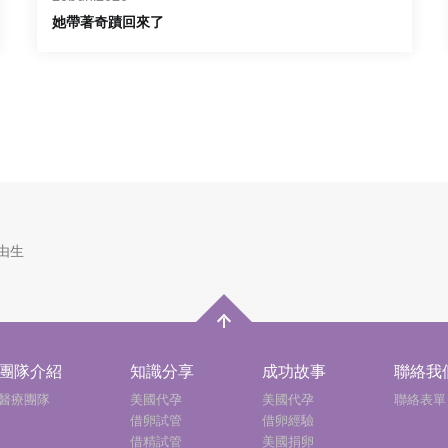
她帶著奇蹟回來了
由生
團隊介紹
知識分享
成功故事
聯絡我
醫療團隊
美國代孕
美國代孕
聯絡表單
借卵試管
借卵經驗
借精試管
美國捐卵