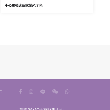
小公主替這個家帶來了光
們