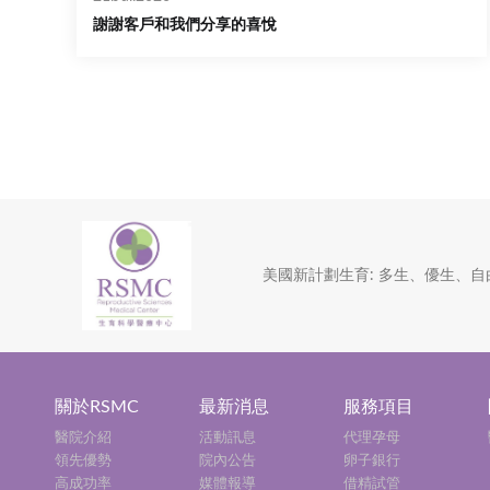
謝謝客戶和我們分享的喜悅
美國新計劃生育: 多生、優生、自
關於RSMC
最新消息
服務項目
醫院介紹
活動訊息
代理孕母
領先優勢
院內公告
卵子銀行
高成功率
媒體報導
借精試管